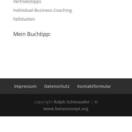
Vertriebstipps
Individual-Business-Coaching
Fallstudien
Mein Buchtipp:
Impressum
Datenschutz
Kontaktformular
copyright
Ralph Schmauder
|
©
www.betaconcept.org