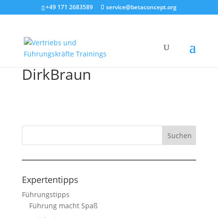
+49 171 2683589
service@betaconcept.org
DirkBraun
Expertentipps
Führungstipps
Führung macht Spaß