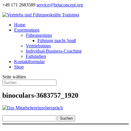
+49 171 2683589
service@betaconcept.org
Home
Expertentipps
Führungstipps
Führung macht Spaß
Vertriebstipps
Individual-Business-Coaching
Fallstudien
Kontaktformular
Shop
Seite wählen
binoculars-3683757_1920
Suchen
nach: