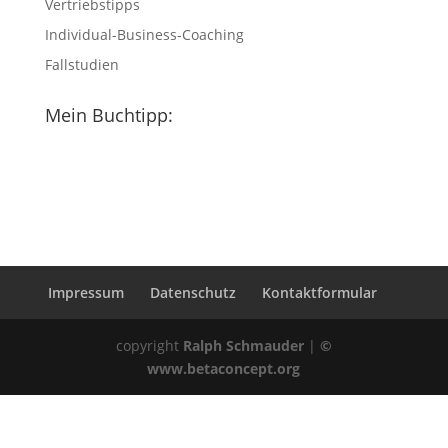
Vertriebstipps
Individual-Business-Coaching
Fallstudien
Mein Buchtipp:
Impressum
Datenschutz
Kontaktformular
copyright
Ralph Schmauder
|
©
www.betaconcept.org